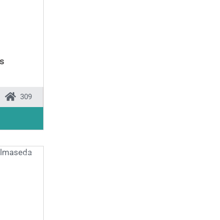
s
309
❯