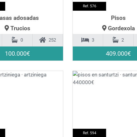
Ref. 576
asas adosadas
Pisos
Trucios
Gordexola
0
252
3
2
100.000€
409.000€
❯
❮
Ref. 594