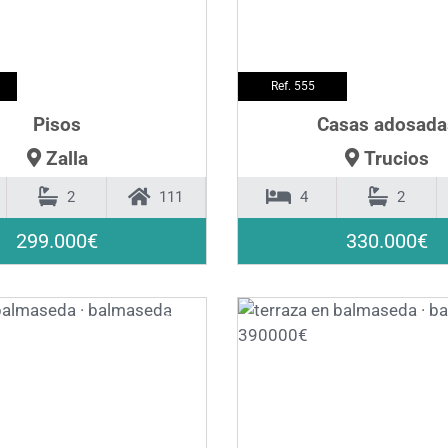
Ref. 555
Pisos
Casas adosada
Zalla
Trucios
2
111
4
2
299.000€
330.000€
❯
❮