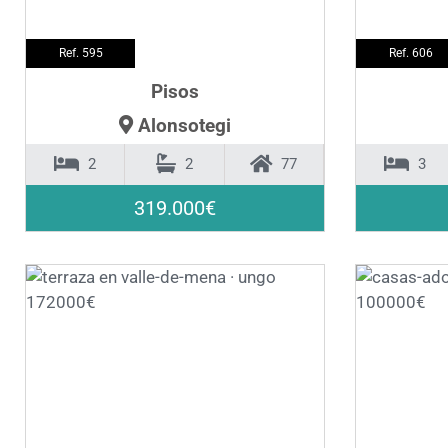
Ref. 595
Ref. 606
Pisos
Alonsotegi
2
2
77
3
319.000€
❮
❯
❮