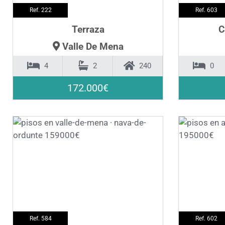
Ref. 222
Ref. 603
Terraza
C
Valle De Mena
4
2
240
0
172.000€
❮
❯
❮
Ref. 584
Ref. 602