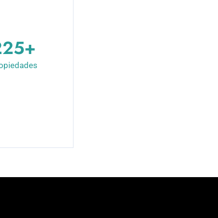
250
+
opiedades