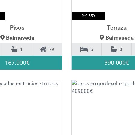
Ref. 559
Pisos
Terraza
Balmaseda
Balmaseda
1
79
5
3
167.000€
390.000€
❯
❮