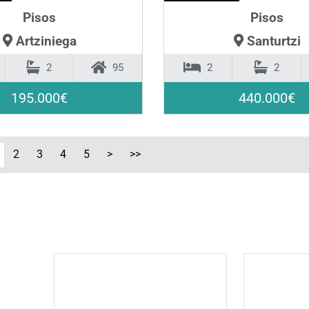
Pisos
Pisos
Artziniega
Santurtzi
2
95
2
2
195.000€
440.000€
2
3
4
5
>
>>