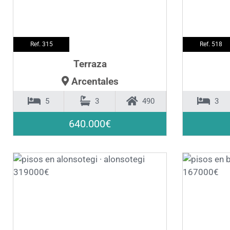
Ref. 315
Ref. 518
Terraza
Arcentales
5
3
490
3
640.000€
❮
❯
❮