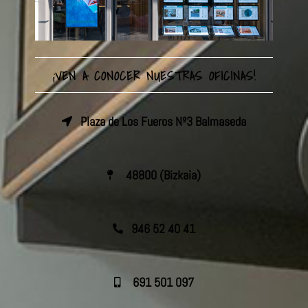
¡VEN A CONOCER NUESTRAS OFICINAS!
Plaza de Los Fueros Nº3 Balmaseda
48800 (Bizkaia)
946 52 40 41
691 501 097